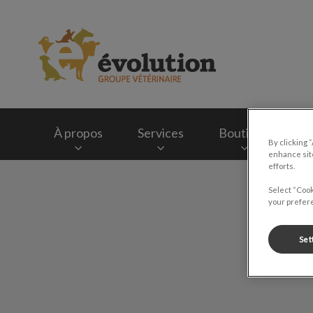
Page d'accueil de G
À propos
Services
Boutique
B
By clicking 
enhance site
efforts.
IvcPractices.HeaderNav.Search.Label
Select “Cook
your prefere
Set