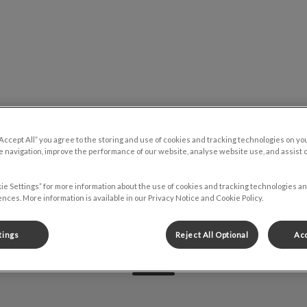
roupe vétérinaire Évolution
logue
Carrières
Contactez-nous
“Accept All” you agree to the storing and use of cookies and tracking technologies on yo
 navigation, improve the performance of our website, analyse website use, and assist 
ie Settings” for more information about the use of cookies and tracking technologies an
nces. More information is available in our Privacy Notice and Cookie Policy.
Manon
tings
Reject All Optional
Acc