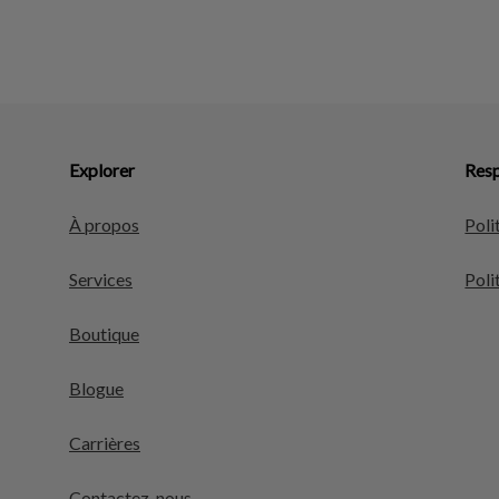
Explorer
Resp
À propos
Poli
Services
Poli
Boutique
Blogue
Carrières
Contactez-nous