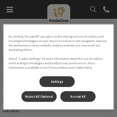
IvcPractices.Head
Open con
Page d'accueil de Groupe vétérin
IvcPractices.HeaderNav.Search.Label
Groupe vétérinaire Évolution
Envoyer
By clicking “Accept All” you agree to the storing and use of cookies and
tracking technologies on your device to enhance site navigation, improve
Explorer
the performance of our website, analyse website use, and assist our
marketing efforts.
À propos
Select “Cookie Settings” for more information about the use of cookies
and tracking technologies and to adjust your preferences. More
information is available in our Privacy Notice and Cookie Policy.
Services
Settings
Boutique
Blogue
Reject All Optional
Accept All
Carrières